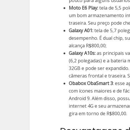
pouco para alguns usuários.
Moto E6 Play:
tela de 5,5 p
um bom armazenamento inter
traseira. Seu preço pode che
Galaxy A01:
tela de 5,7 pole
desempenho. É dual chip, su
alcança R$800,00;
Galaxy A10s:
as principais v
(6,2 polegadas) e a bateria
32GB e pode ser expandido. 
câmeras frontal e traseira. 
Obabox ObaSmart 3
: esse 
com ícones maiores e de fáci
Android 9. Além disso, poss
internet 4G e seu armazena
gira em torno de R$800,00.