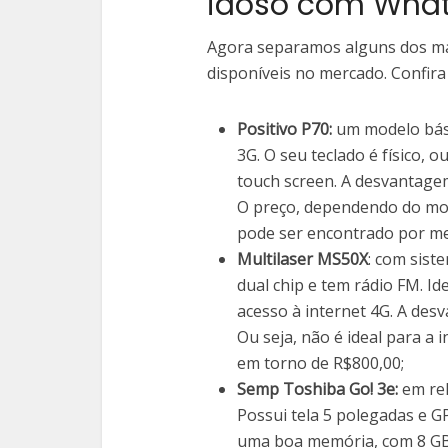
idoso com Wha
Agora separamos alguns dos mai
disponíveis no mercado. Confira
Positivo P70:
um modelo bási
3G. O seu teclado é físico,
touch screen. A desvantagem
O preço, dependendo do mod
pode ser encontrado por me
Multilaser MS50X
: com sist
dual chip e tem rádio FM. Ide
acesso à internet 4G. A de
Ou seja, não é ideal para a 
em torno de R$800,00;
Semp Toshiba Go! 3e:
em rel
Possui tela 5 polegadas e GP
uma boa memória, com 8 GB