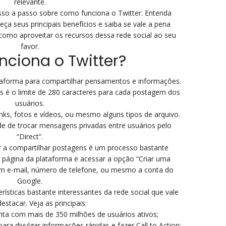
relevante.
sso a passo sobre como funciona o Twitter. Entenda
a seus principais benefícios e saiba se vale a pena
da como aproveitar os recursos dessa rede social ao seu
favor.
ciona o Twitter?
ataforma para compartilhar pensamentos e informações.
as é o limite de 280 caracteres para cada postagem dos
usuários.
links, fotos e vídeos, ou mesmo alguns tipos de arquivo.
ade de trocar mensagens privadas entre usuários pelo
“Direct”.
r a compartilhar postagens é um processo bastante
a página da plataforma e acessar a opção “Criar uma
om e-mail, número de telefone, ou mesmo a conta do
Google.
ísticas bastante interessantes da rede social que vale
estacar. Veja as principais:
nta com mais de 350 milhões de usuários ativos;
ra divulgar informações rápidas e fazer Call to Action;