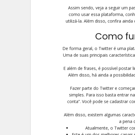
Assim sendo, veja a seguir um pa
como usar essa plataforma, conheç
utilizá-la. Além disso, confira ain
Como fun
De forma geral, o Twitter é uma pl
Uma de suas principais característic
E além de frases, é possível postar 
Além disso, há ainda a possibilid
Fazer parte do Twitter e começa
simples. Para isso basta entrar n
conta”. Você pode se cadastrar c
Além disso, existem algumas caracter
a pena d
Atualmente, o Twitter co
Este é um dos melhores canais pa