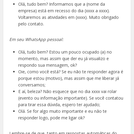
Olá, tudo bem? Informamos que a (nome da
empresa) está em recesso do dia (xxxx a xxxx).
Voltaremos as atividades em (xxxx). Muito obrigado
pelo contato.
Em seu WhatsApp pessoal:
Olá, tudo bem? Estou um pouco ocupado (a) no
momento, mas assim que der eu já visualizo e
respondo sua mensagem, ok?
Oie, como você está? Se eu não te responder agora é
porque estou (motivo), mas assim que me liberar já
conversamos;
E aí, beleza? Não esquece que no dia xxxx vai rolar
(evento ou informação importante). Se você contatou
para tirar essa dúvida, espero ter ajudado;
Olá. Se for algo muito importante e eu não te
responder logo, pode me ligar ok?
Lembre-se de que, tanto em respostas automáticas do