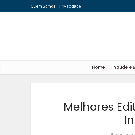
Quem Somos
Privacidade
Home
Saúde e 
Melhores Edi
I
5 anos ago