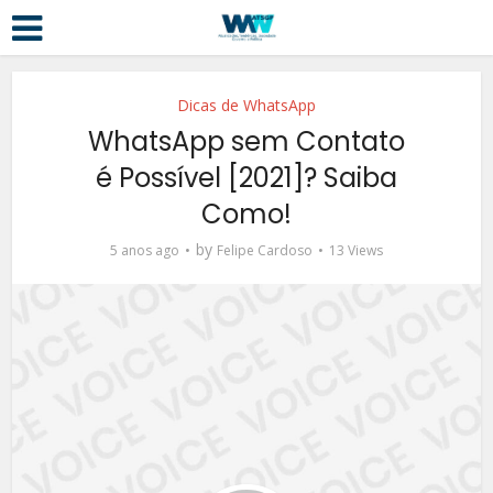
Dicas de WhatsApp
WhatsApp sem Contato
é Possível [2021]? Saiba
Como!
by
5 anos ago
Felipe Cardoso
13 Views