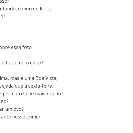
isso?
tando, é meu eu lírico;
ha?
obre essa foto;
bito ou no crédito?
aima, mas é uma Boa Vista;
ejada que a sexta-feira;
espermatozoide mais rápido?
igo?
tar um ovo?
grante nesse crime?