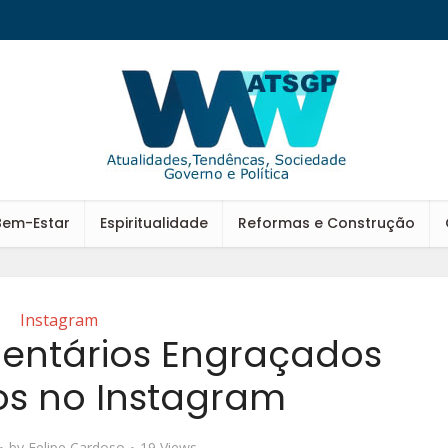
Bem-Estar
Espiritualidade
Reformas e Construção
Instagram
entários Engraçados
os no Instagram
by
Felipe Cardoso
19 Views