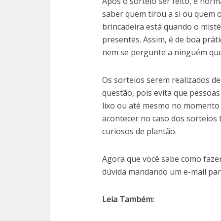
Após o sorteio ser feito, é nor
saber quem tirou a si ou quem o
brincadeira está quando o misté
presentes. Assim, é de boa práti
nem se pergunte a ninguém que
Os sorteios serem realizados d
questão, pois evita que pessoa
lixo ou até mesmo no momento d
acontecer no caso dos sorteios 
curiosos de plantão.
Agora que você sabe como fazer
dúvida mandando um e-mail par
Leia Também: