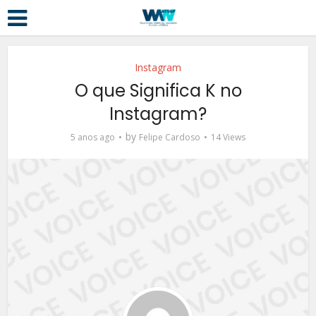
Instagram
O que Significa K no
Instagram?
by
5 anos ago
Felipe Cardoso
14 Views