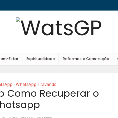
Bem-Estar
Espiritualidade
Reformas e Construção
atsApp
WhatsApp Travando
•
ip Como Recuperar o
hatsapp
by
Felipe Cardoso
66 Views