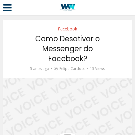
Facebook
Como Desativar o
Messenger do
Facebook?
by
5 anos ago
Felipe Cardoso
15 Views